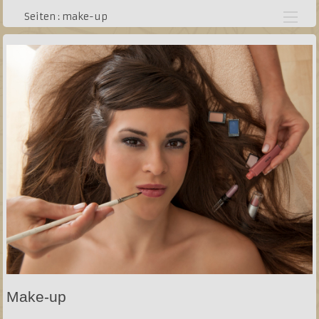
lageplan
Seiten : make-up
Make-up